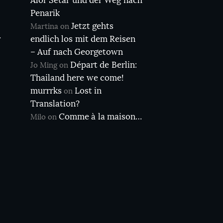
Alor Setar und der Weg nach
Penarik
Jetzt gehts
Martina
on
r
endlich los mit dem Reisen
– Auf nach Georgetown
Départ de Berlin:
Jo Ming
on
Thailand here we come!
murrrks
Lost in
on
Translation?
Comme à la maison…
Milo
on