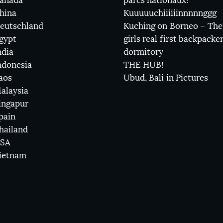
anada
parcs nationaux!
hina
Kuuuuuchiiiiiinnnnnggg
eutschland
Kuching on Borneo – The
gypt
girls real first backpacke
ndia
dormitory
ndonesia
THE HUB!
aos
Ubud, Bali in Pictures
alaysia
ingapur
pain
hailand
SA
ietnam