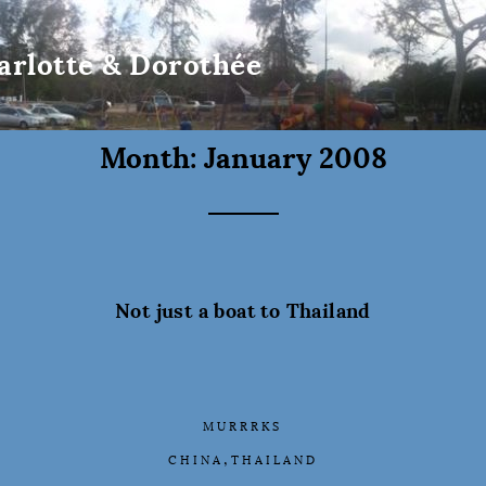
arlotte & Dorothée
Month:
January 2008
Not just a boat to Thailand
MURRRKS
,
CHINA
THAILAND