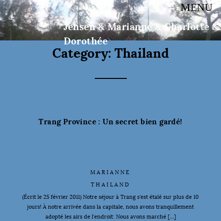
MENU
Jensen & Marianne & Charlotte &
Dorothée
Category:
Thailand
Trang Province : Un secret bien gardé!
MARIANNE
THAILAND
(Écrit le 25 février 2011) Notre séjour à Trang s’est étalé sur plus de 10
jours! À notre arrivée dans la capitale, nous avons tranquillement
adopté les airs de l’endroit: Nous avons marché […]