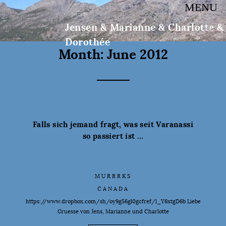
MENU
Jensen & Marianne & Charlotte &
Dorothée
Month:
June 2012
Falls sich jemand fragt, was seit Varanassi
so passiert ist …
MURRRKS
CANADA
https://www.dropbox.com/sh/oy9g56gl0gcfref/l_Y6xtgD6b Liebe
Gruesse von Jens, Marianne und Charlotte