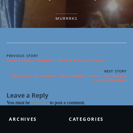
MURRRKS
PREVIOUS STORY
Kuala Lumpur, Malaysia – Retour à Kuala Lumpur!
NEXT STORY
Darjeeling, Gorkhaland, West Bengbal, India – Surrounded
by the Himalaya
Leave a Reply
You must be
logged in
to post a comment.
ARCHIVES
CATEGORIES