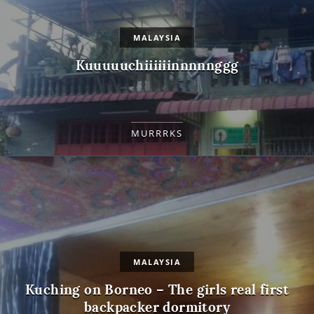
MALAYSIA
Kuuuuuchiiiiiinnnnnggg
MURRRKS
MALAYSIA
Kuching on Borneo – The girls real first
backpacker dormitory