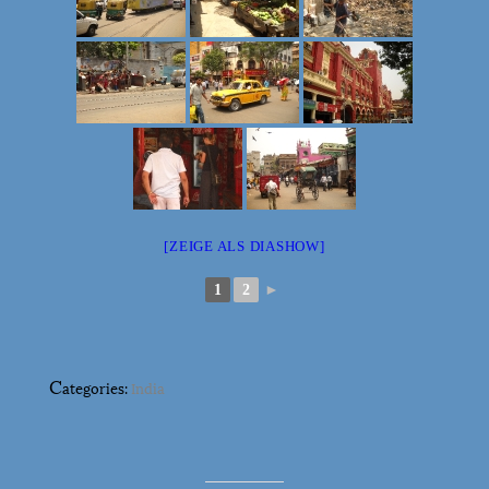
[ZEIGE ALS DIASHOW]
1
2
►
C
ategories:
India