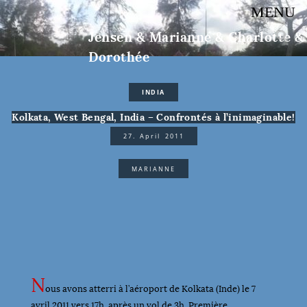
MENU
Jensen & Marianne & Charlotte &
Dorothée
INDIA
Kolkata, West Bengal, India – Confrontés à l’inimaginable!
27. April 2011
MARIANNE
N
ous avons atterri à l’aéroport de Kolkata (Inde) le 7
avril 2011 vers 17h, après un vol de 3h. Première