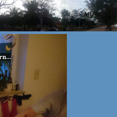
MENU
ern…