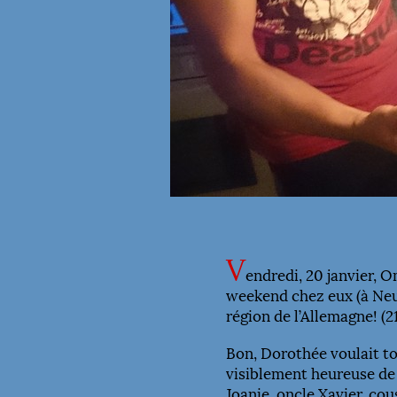
V
endredi, 20 janvier, 
weekend chez eux (à Neue
région de l’Allemagne! (2
Bon, Dorothée voulait tou
visiblement heureuse de 
Joanie, oncle Xavier, c