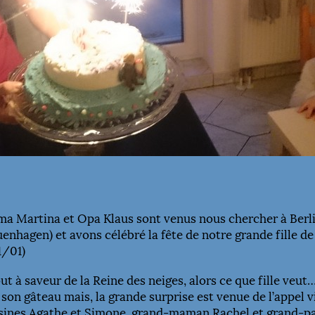
Oma Martina et Opa Klaus sont venus nous chercher à Berl
nhagen) et avons célébré la fête de notre grande fille de 
1/01)
t à saveur de la Reine des neiges, alors ce que fille veut
son gâteau mais, la grande surprise est venue de l’appel v
ousines Agathe et Simone, grand-maman Rachel et grand-p